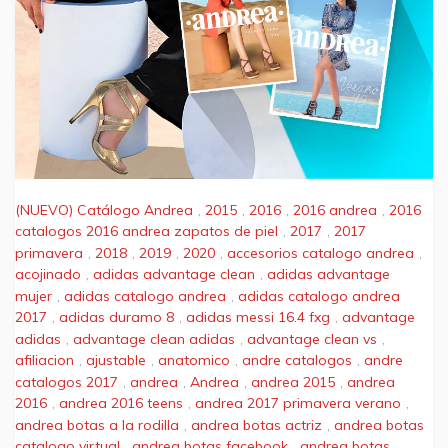
(NUEVO) Catálogo Andrea
,
2015
,
2016
,
2016 andrea
,
2016
catalogos 2016 andrea zapatos de piel
,
2017
,
2017
primavera
,
2018
,
2019
,
2020
,
accesorios catalogo andrea
,
acojinado
,
adidas advantage clean
,
adidas advantage
mujer
,
adidas catalogo andrea
,
adidas catalogo andrea
2017
,
adidas duramo 8
,
adidas messi 16.4 fxg
,
advantage
adidas
,
advantage clean adidas
,
advantage clean vs
,
afiliacion
,
ajustable
,
anatomico
,
andre catalogos
,
andre
catalogos 2017
,
andrea
,
Andrea
,
andrea 2015
,
andrea
2016
,
andrea 2016 teens
,
andrea 2017 primavera verano
,
andrea botas a la rodilla
,
andrea botas actriz
,
andrea botas
catalogo virtual
,
andrea botas facebook
,
andrea botas