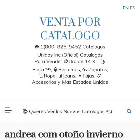
Skip
EN
ES
to
content
VENTA POR
CATALOGO
☎️ 1(800) 825-9452 Catalogos
Unidos Inc (Oficial) Catalogos
Para Vender 🪙Oro de 14 KT, 🥈
Plata ⁹²⁵, 🧴Perfumes, 👠 Zapatos,
👚Ropa, 👖Jeans, 👙Fajas, 📿
Accesorios y Mas Estados Unidos
📚 Quieres Ver los Nuevos Catalogos 👈
andrea com otoño invierno