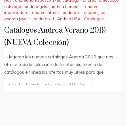
kids
,
andrea fontebasso 1760 catalogo
,
andrea fontebasso
catalogo
,
andrea girls
,
andrea hombres
,
andrea
importadora
,
andrea infantil
,
andrea iu
,
andrea jeans
,
andrea juvenil
,
andrea kid
,
Andrea USA
,
Catalogos
Catálogos Andrea Verano 2019
(NUEVA Colección)
Llegaron las nuevos catálogos Andrea 2019 que nos
ofrece toda la colección de folletos digitales o de
catálogos en línea las ofertas muy útiles para que
July 3, 2019
By
Venta Por Catalogo
4 Min Reading