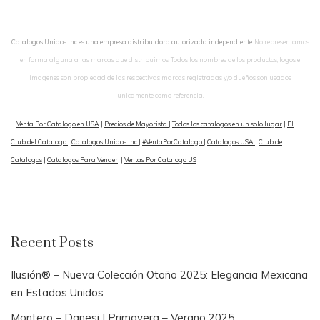
Catalogos Unidos Inc es una empresa distribuidora autorizada independiente.
No representamos
en forma alguna a las marcas que distribuimos. Todos los nombres de los productos, logos e
imagenes son propiedad de las respectivas marcas registradas y/o dueños son usados
unicamente como referencia.
Venta Por Catalogo en USA
|
Precios de Mayorista
|
Todos los catalogos en un solo lugar
|
El
Club del Catalogo
|
Catalogos Unidos Inc
|
#VentaPorCatalogo
|
Catalogos USA
|
Club de
Catalogos
|
Catalogos Para Vender
|
Ventas Por Catalogo US
Recent Posts
Ilusión® – Nueva Colección Otoño 2025: Elegancia Mexicana
en Estados Unidos
Montero – Danesi | Primavera – Verano 2025