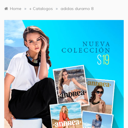
»
»
Home
+ Catalogos
adidas duramo 8