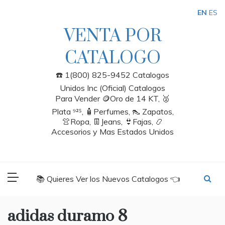
Skip
EN
ES
to
content
VENTA POR
CATALOGO
☎️ 1(800) 825-9452 Catalogos
Unidos Inc (Oficial) Catalogos
Para Vender 🪙Oro de 14 KT, 🥈
Plata ⁹²⁵, 🧴Perfumes, 👠 Zapatos,
👚Ropa, 👖Jeans, 👙Fajas, 📿
Accesorios y Mas Estados Unidos
📚 Quieres Ver los Nuevos Catalogos 👈
adidas duramo 8