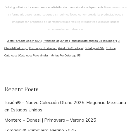
Catalogos Unidos Inc es una empresa distribuidora autorizada independiente.
No representamos
en forma alguna a las marcas que distribuimos. Todos los nombres de los productos, logos e
imagenes son propiedad de las respectivas marcas registradas y/o dueños son usados
unicamente como referencia.
Venta Por Catalogo en USA
|
Precios de Mayorista
|
Todos los catalogos en un solo lugar
|
El
Club del Catalogo
|
Catalogos Unidos Inc
|
#VentaPorCatalogo
|
Catalogos USA
|
Club de
Catalogos
|
Catalogos Para Vender
|
Ventas Por Catalogo US
Recent Posts
Ilusión® – Nueva Colección Otoño 2025: Elegancia Mexicana
en Estados Unidos
Montero – Danesi | Primavera – Verano 2025
Lamasini® Primavera Verano 2025