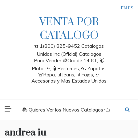
Skip
EN
ES
to
content
VENTA POR
CATALOGO
☎️ 1(800) 825-9452 Catalogos
Unidos Inc (Oficial) Catalogos
Para Vender 🪙Oro de 14 KT, 🥈
Plata ⁹²⁵, 🧴Perfumes, 👠 Zapatos,
👚Ropa, 👖Jeans, 👙Fajas, 📿
Accesorios y Mas Estados Unidos
📚 Quieres Ver los Nuevos Catalogos 👈
andrea iu