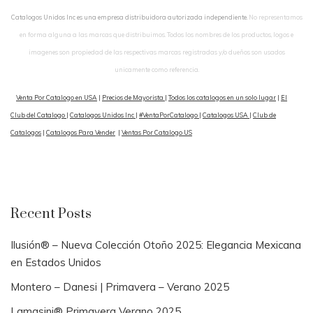
Catalogos Unidos Inc es una empresa distribuidora autorizada independiente.
No representamos
en forma alguna a las marcas que distribuimos. Todos los nombres de los productos, logos e
imagenes son propiedad de las respectivas marcas registradas y/o dueños son usados
unicamente como referencia.
Venta Por Catalogo en USA
|
Precios de Mayorista
|
Todos los catalogos en un solo lugar
|
El
Club del Catalogo
|
Catalogos Unidos Inc
|
#VentaPorCatalogo
|
Catalogos USA
|
Club de
Catalogos
|
Catalogos Para Vender
|
Ventas Por Catalogo US
Recent Posts
Ilusión® – Nueva Colección Otoño 2025: Elegancia Mexicana
en Estados Unidos
Montero – Danesi | Primavera – Verano 2025
Lamasini® Primavera Verano 2025