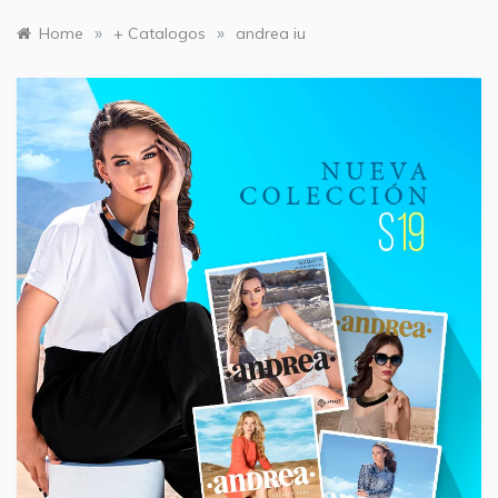
»
»
Home
+ Catalogos
andrea iu