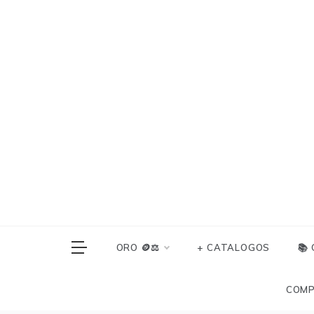
Skip
to
content
ORO 🪙⚖️
+ CATALOGOS
📚
COMP