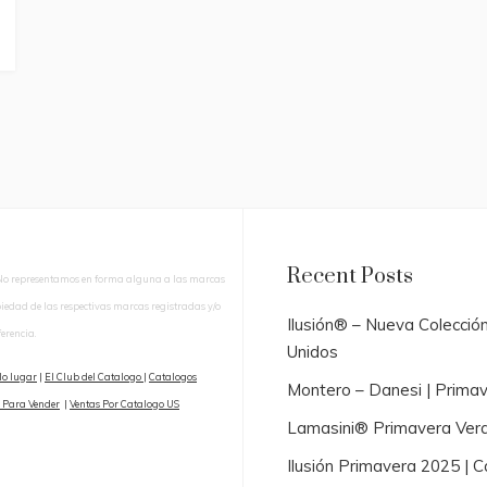
Recent Posts
No representamos en forma alguna a las marcas
piedad de las respectivas marcas registradas y/o
Ilusión® – Nueva Colecció
erencia.
Unidos
lo lugar
|
El Club del Catalogo
|
Catalogos
Montero – Danesi | Prima
 Para Vender
|
Ventas Por Catalogo US
Lamasini® Primavera Ver
Ilusión Primavera 2025 |