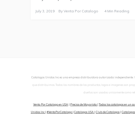
July 3, 2019
By
Venta Por Catalogo
4 Min Reading
Catalogos Unidos Inc es una empresa distribuidora autorizada independiente.
que distribuimos. Todos los nombres de los productos, logos e imagenes son pro
dueños son usados unicamente como ref
Venta Por Catalogo en USA
|
Precios de Mayorista
|
Todos los catalogos en un so
Unidos Inc
|
#VentaPorCatalogo
|
Catalogos USA
|
Club de Catalogos
|
Catalogos