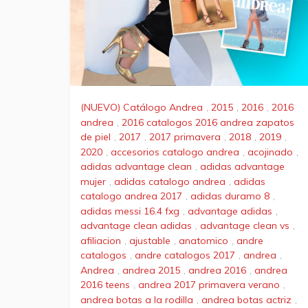
(NUEVO) Catálogo Andrea
,
2015
,
2016
,
2016
andrea
,
2016 catalogos 2016 andrea zapatos
de piel
,
2017
,
2017 primavera
,
2018
,
2019
,
2020
,
accesorios catalogo andrea
,
acojinado
,
adidas advantage clean
,
adidas advantage
mujer
,
adidas catalogo andrea
,
adidas
catalogo andrea 2017
,
adidas duramo 8
,
adidas messi 16.4 fxg
,
advantage adidas
,
advantage clean adidas
,
advantage clean vs
,
afiliacion
,
ajustable
,
anatomico
,
andre
catalogos
,
andre catalogos 2017
,
andrea
,
Andrea
,
andrea 2015
,
andrea 2016
,
andrea
2016 teens
,
andrea 2017 primavera verano
,
andrea botas a la rodilla
,
andrea botas actriz
,