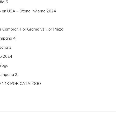
ña 5
o en USA – Otono Invierno 2024
or Comprar, Por Gramo vs Por Pieza
Campaña 4
paña 3
no 2024
álogo
 Campaña 2
O 14K POR CATALOGO