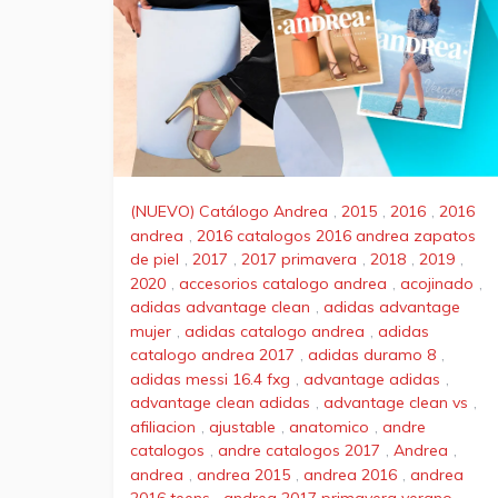
(NUEVO) Catálogo Andrea
,
2015
,
2016
,
2016
andrea
,
2016 catalogos 2016 andrea zapatos
de piel
,
2017
,
2017 primavera
,
2018
,
2019
,
2020
,
accesorios catalogo andrea
,
acojinado
,
adidas advantage clean
,
adidas advantage
mujer
,
adidas catalogo andrea
,
adidas
catalogo andrea 2017
,
adidas duramo 8
,
adidas messi 16.4 fxg
,
advantage adidas
,
advantage clean adidas
,
advantage clean vs
,
afiliacion
,
ajustable
,
anatomico
,
andre
catalogos
,
andre catalogos 2017
,
Andrea
,
andrea
,
andrea 2015
,
andrea 2016
,
andrea