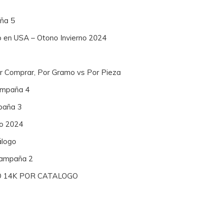
ña 5
o en USA – Otono Invierno 2024
or Comprar, Por Gramo vs Por Pieza
Campaña 4
paña 3
no 2024
álogo
 Campaña 2
O 14K POR CATALOGO