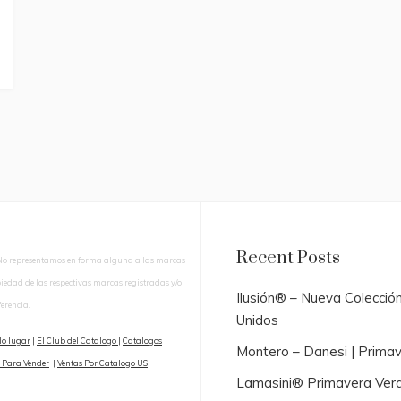
Recent Posts
No representamos en forma alguna a las marcas
piedad de las respectivas marcas registradas y/o
Ilusión® – Nueva Colecció
erencia.
Unidos
lo lugar
|
El Club del Catalogo
|
Catalogos
Montero – Danesi | Prima
 Para Vender
|
Ventas Por Catalogo US
Lamasini® Primavera Ver