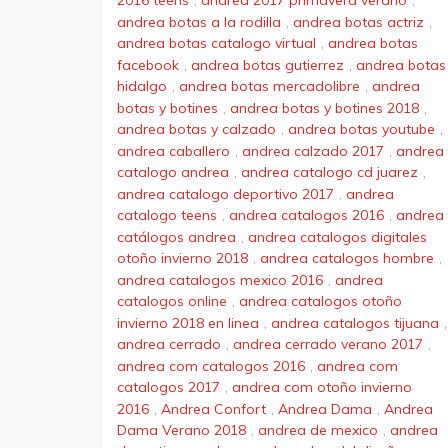
2016 teens
,
andrea 2017 primavera verano
,
andrea botas a la rodilla
,
andrea botas actriz
,
andrea botas catalogo virtual
,
andrea botas
facebook
,
andrea botas gutierrez
,
andrea botas
hidalgo
,
andrea botas mercadolibre
,
andrea
botas y botines
,
andrea botas y botines 2018
,
andrea botas y calzado
,
andrea botas youtube
,
andrea caballero
,
andrea calzado 2017
,
andrea
catalogo andrea
,
andrea catalogo cd juarez
,
andrea catalogo deportivo 2017
,
andrea
catalogo teens
,
andrea catalogos 2016
,
andrea
catálogos andrea
,
andrea catalogos digitales
otoño invierno 2018
,
andrea catalogos hombre
,
andrea catalogos mexico 2016
,
andrea
catalogos online
,
andrea catalogos otoño
invierno 2018 en linea
,
andrea catalogos tijuana
,
andrea cerrado
,
andrea cerrado verano 2017
,
andrea com catalogos 2016
,
andrea com
catalogos 2017
,
andrea com otoño invierno
2016
,
Andrea Confort
,
Andrea Dama
,
Andrea
Dama Verano 2018
,
andrea de mexico
,
andrea