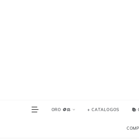
Skip
to
content
ORO 🪙⚖️
+ CATALOGOS
📚
COMP