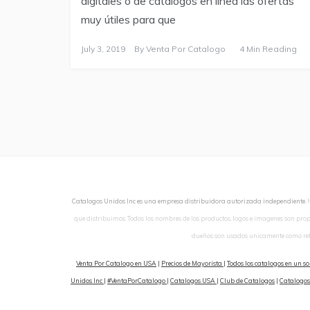
digitales o de catálogos en línea las ofertas
muy útiles para que
July 3, 2019
By
Venta Por Catalogo
4 Min Reading
Catalogos Unidos Inc es una empresa distribuidora autorizada independiente.
que distribuimos. Todos los nombres de los productos, logos e imagenes son pro
dueños son usados unicamente como ref
Venta Por Catalogo en USA
|
Precios de Mayorista
|
Todos los catalogos en un so
Unidos Inc
|
#VentaPorCatalogo
|
Catalogos USA
|
Club de Catalogos
|
Catalogos