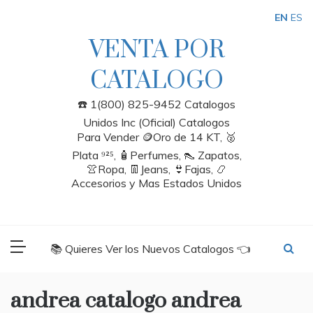
Skip
EN
ES
to
content
VENTA POR
CATALOGO
☎️ 1(800) 825-9452 Catalogos
Unidos Inc (Oficial) Catalogos
Para Vender 🪙Oro de 14 KT, 🥈
Plata ⁹²⁵, 🧴Perfumes, 👠 Zapatos,
👚Ropa, 👖Jeans, 👙Fajas, 📿
Accesorios y Mas Estados Unidos
📚 Quieres Ver los Nuevos Catalogos 👈
andrea catalogo andrea