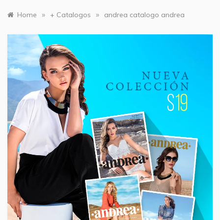
»
»
Home
+ Catalogos
andrea catalogo andrea