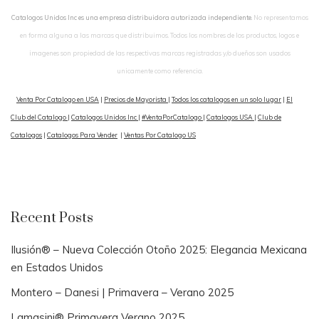
Catalogos Unidos Inc es una empresa distribuidora autorizada independiente.
No representamos
en forma alguna a las marcas que distribuimos. Todos los nombres de los productos, logos e
imagenes son propiedad de las respectivas marcas registradas y/o dueños son usados
unicamente como referencia.
Venta Por Catalogo en USA
|
Precios de Mayorista
|
Todos los catalogos en un solo lugar
|
El
Club del Catalogo
|
Catalogos Unidos Inc
|
#VentaPorCatalogo
|
Catalogos USA
|
Club de
Catalogos
|
Catalogos Para Vender
|
Ventas Por Catalogo US
Recent Posts
Ilusión® – Nueva Colección Otoño 2025: Elegancia Mexicana
en Estados Unidos
Montero – Danesi | Primavera – Verano 2025
Lamasini® Primavera Verano 2025